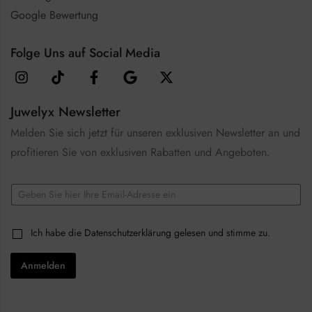
Google Bewertung
Folge Uns auf Social Media
Juwelyx Newsletter
Melden Sie sich jetzt für unseren exklusiven Newsletter an und
profitieren Sie von exklusiven Rabatten und Angeboten.
*
E
E
m
m
a
a
i
i
C
Ich habe die
Datenschutzerklärung
gelesen und stimme zu.
l
l
h
*
E
e
m
Anmelden
c
a
k
i
b
l
o