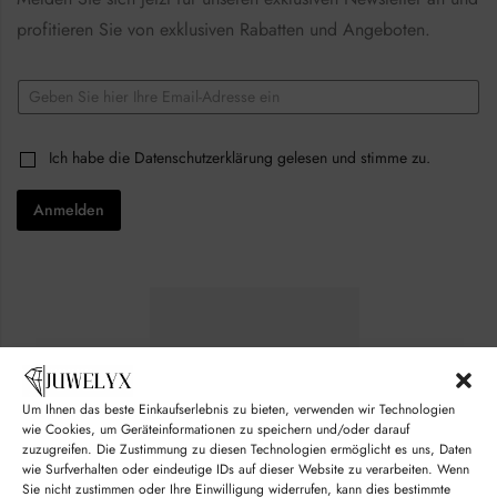
profitieren Sie von exklusiven Rabatten und Angeboten.
E
m
a
C
i
C
Ich habe die
Datenschutzerklärung
gelesen und stimme zu.
h
l
h
e
*
e
c
Anmelden
c
k
k
b
b
o
o
x
x
e
e
s
s
*
*
C
h
e
c
Um Ihnen das beste Einkaufserlebnis zu bieten, verwenden wir Technologien
k
wie Cookies, um Geräteinformationen zu speichern und/oder darauf
b
zuzugreifen. Die Zustimmung zu diesen Technologien ermöglicht es uns, Daten
o
wie Surfverhalten oder eindeutige IDs auf dieser Website zu verarbeiten. Wenn
x
Sie nicht zustimmen oder Ihre Einwilligung widerrufen, kann dies bestimmte