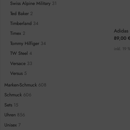
Swiss Alpine Military
31
Ted Baker
2
Timberland
34
Calvin Klein City K2G2G126 Herrenuhr
Adidas Edition One AOFH22513 Herrenuhr
Timex
2
111,50
€
89,00
€
0
€
149,00
€
11
Tommy Hilfiger
34
inkl. 19 % MwSt.
inkl. 19 % Mw
TW Steel
4
Versace
33
Versus
5
Marken-Schmuck
608
Schmuck
606
Sets
15
Uhren
856
Unisex
7