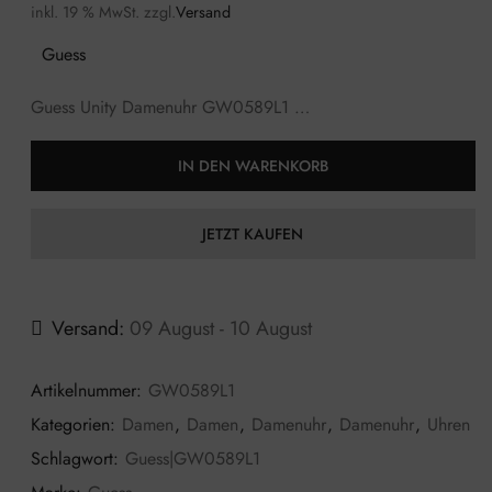
inkl. 19 % MwSt.
zzgl.
Versand
Guess
Guess Unity Damenuhr GW0589L1 …
IN DEN WARENKORB
JETZT KAUFEN
Versand:
09 August - 10 August
Artikelnummer:
GW0589L1
Kategorien:
Damen
,
Damen
,
Damenuhr
,
Damenuhr
,
Uhren
Schlagwort:
Guess|GW0589L1