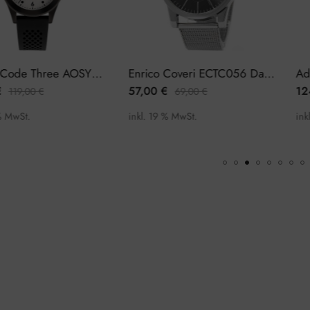
Adidas Code Three AOSY22517 Herrenuhr
Enrico Coveri ECTC056 Damenuhr
57,00
€
124,5
9,00
€
69,00
€
St.
inkl. 19 % MwSt.
inkl. 19