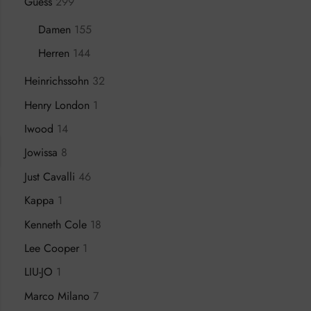
Guess
299
Damen
155
Herren
144
Heinrichssohn
32
Henry London
1
Iwood
14
Jowissa
8
Just Cavalli
46
Kappa
1
Kenneth Cole
18
Lee Cooper
1
LIU-JO
1
Marco Milano
7