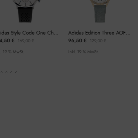
Adidas Style Code One Chrono AOSY22014 Herrenuhr Chronograph
Adidas Edition Three AOFH22508 Damenuhr
0
€
96,50
€
1
169,00
€
129,00
€
 % MwSt.
inkl. 19 % MwSt.
in