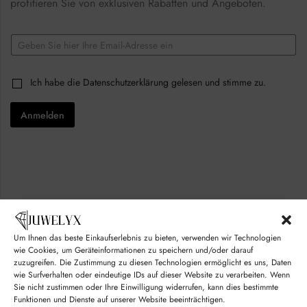
profitieren Sie von exklusiven Rabatten und Angeboten.
C
E
h
m
e
a
c
i
k
C
Ich habe die
Datenschutzerklärung
gelesen und stimme zu.
l
b
h
*
o
e
x
Anmelden
c
e
k
s
b
*
o
C
x
h
e
e
s
c
*
k
b
o
Um Ihnen das beste Einkaufserlebnis zu bieten, verwenden wir Technologien
x
© juwelyx.com
wie Cookies, um Geräteinformationen zu speichern und/oder darauf
e
s
zuzugreifen. Die Zustimmung zu diesen Technologien ermöglicht es uns, Daten
by
„Moisha“
und
„David“
wie Surfverhalten oder eindeutige IDs auf dieser Website zu verarbeiten. Wenn
Sie nicht zustimmen oder Ihre Einwilligung widerrufen, kann dies bestimmte
Funktionen und Dienste auf unserer Website beeinträchtigen.