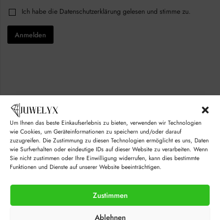
i
l
C
Ich habe die
Datenschutzerklärung
gelesen und stimme zu.
l
E
h
*
m
e
a
Anmelden
c
i
k
l
b
C
o
h
x
e
e
c
s
k
*
b
o
x
Um Ihnen das beste Einkaufserlebnis zu bieten, verwenden wir Technologien
e
wie Cookies, um Geräteinformationen zu speichern und/oder darauf
s
zuzugreifen. Die Zustimmung zu diesen Technologien ermöglicht es uns, Daten
wie Surfverhalten oder eindeutige IDs auf dieser Website zu verarbeiten. Wenn
Sie nicht zustimmen oder Ihre Einwilligung widerrufen, kann dies bestimmte
Funktionen und Dienste auf unserer Website beeinträchtigen.
Zustimmen
© juwelyx.com
Ablehnen