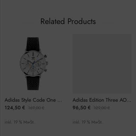
Related Products
Adidas Style Code One Chrono AOSY22014 Herrenuhr Chronograph
Adidas Edition Three AOFH22570 Damenuhr
124,50
€
96,50
€
169,00
€
129,00
€
inkl. 19 % MwSt.
inkl. 19 % MwSt.