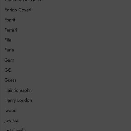
Enrico Coveri
Esprit
Ferrari
Fila
Furla
Gant
GC
Guess
Heinrichssohn
Henry London
Iwood
Jowissa
Just Cavalli