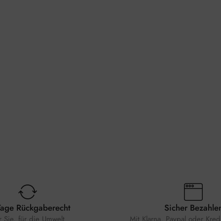
Tage Rückgaberecht
Sicher Bezahle
r Sie, für die Umwelt
Mit Klarna, Paypal oder Kredi