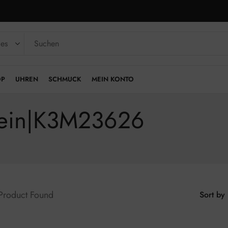
OP
UHREN
SCHMUCK
MEIN KONTO
Klein|K3M23626
 Product Found
Sort by