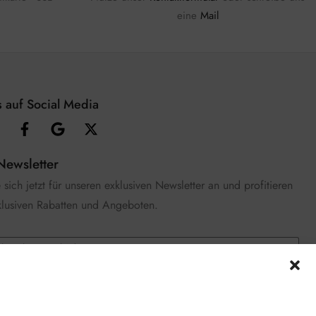
eine
Mail
 auf Social Media
Newsletter
sich jetzt für unseren exklusiven Newsletter an und profitieren
klusiven Rabatten und Angeboten.
e die
Datenschutzerklärung
gelesen und stimme zu.