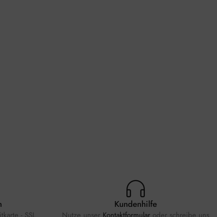
n
Kundenhilfe
tkarte - SSL
Nutze unser
Kontaktformular
oder schreibe uns