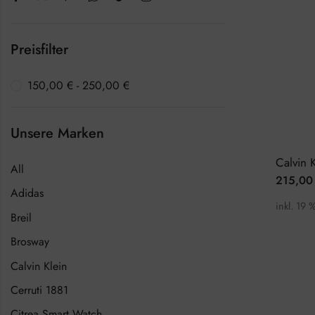
Preisfilter
150,00
€
-
250,00
€
Unsere Marken
All
215,0
Adidas
inkl. 19 
Breil
Brosway
Calvin Klein
Cerruti 1881
Citrea Smart Watch