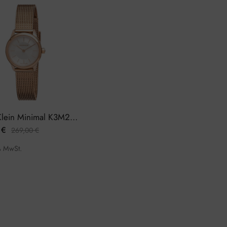
Calvin Klein Minimal K3M23626 Damenuhr
0
€
269,00
€
% MwSt.