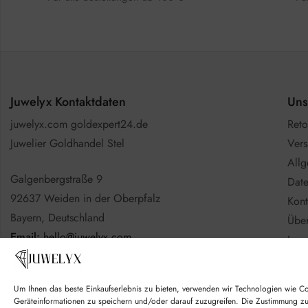
Juwelyx Kontaktdaten
Uns
juwelyx.com goldexpert24.de
Reto
Juwelier Goldhandel Stel
Vers
All
Galgenbergstraße 9
Date
92637 Weiden in der Oberpfalz
Kont
Bayern, Deutschland
Über
Email:
hello@juwelyx.com
Imp
Info
Nutzen Sie gerne das
Kontaktformular
Batt
Um Ihnen das beste Einkaufserlebnis zu bieten, verwenden wir Technologien wie C
Goo
Geräteinformationen zu speichern und/oder darauf zuzugreifen. Die Zustimmung z