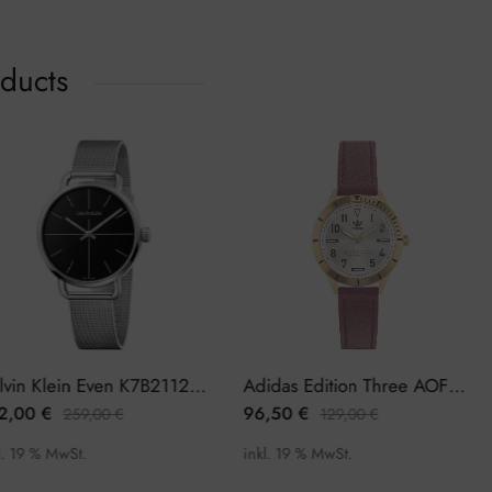
oducts
Calvin Klein Even K7B21121 Herrenuhr
Adidas Edition Three AOFH22570 Damenuhr
2,00
€
96,50
€
259,00
€
129,00
€
l. 19 % MwSt.
inkl. 19 % MwSt.