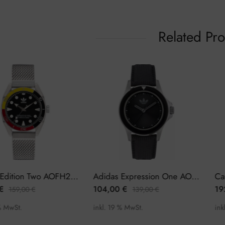
Related Pr
Adidas Edition Two AOFH22502 Herrenuhr
Adidas Expression One AOFH23016 Herrenuhr
€
104,00
€
19
159,00
€
139,00
€
% MwSt.
inkl. 19 % MwSt.
ink