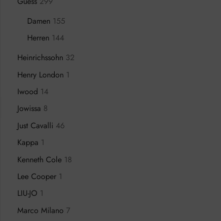
Guess
299
Damen
155
Herren
144
Heinrichssohn
32
Henry London
1
Iwood
14
Jowissa
8
Just Cavalli
46
Kappa
1
Kenneth Cole
18
Lee Cooper
1
LIU-JO
1
Marco Milano
7