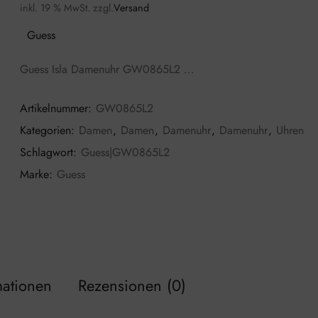
inkl. 19 % MwSt.
zzgl.
Versand
Guess
Guess Isla Damenuhr GW0865L2 …
Artikelnummer:
GW0865L2
Kategorien:
Damen
,
Damen
,
Damenuhr
,
Damenuhr
,
Uhren
Schlagwort:
Guess|GW0865L2
Marke:
Guess
mationen
Rezensionen (0)