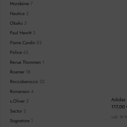
Mondaine
7
Nautica
2
Obaku
3
Paul Hewitt
2
Pierre Cardin
83
Police
62
Revue Thommen
1
Roamer
18
Roccobarocco
23
Romanson
4
Adidas Edition One AOFH22513 Herrenuhr
Calvin Klein Minimal K3M23626 Damenuhr
s.Oliver
2
215,00
€
117,00
9,00
€
269,00
€
Sector
3
t.
inkl. 19 % MwSt.
inkl. 19 
Sognatore
1