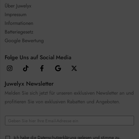
Über Juwelyx
Impressum
Informationen
Batteriegesetz
Google Bewertung
Folge Uns auf Social Media
Juwelyx Newsletter
Melden Sie sich jetzt für unseren exklusiven Newsletter an und
profitieren Sie von exklusiven Rabatten und Angeboten.
E
m
a
E
i
C
Ich habe die
Datenschutzerklärung
gelesen und stimme zu.
m