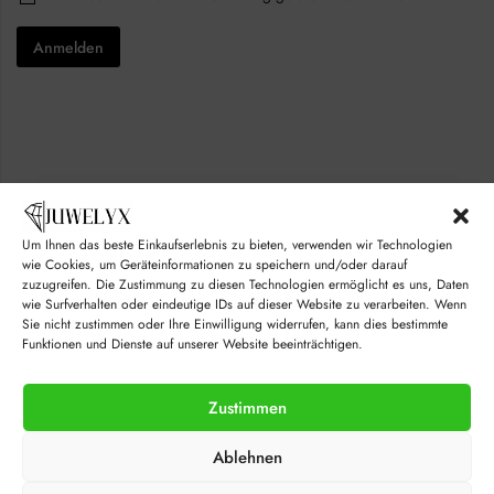
l
h
a
*
e
i
Anmelden
c
l
k
*
b
E
o
m
x
a
e
i
s
l
*
Um Ihnen das beste Einkaufserlebnis zu bieten, verwenden wir Technologien
wie Cookies, um Geräteinformationen zu speichern und/oder darauf
zuzugreifen. Die Zustimmung zu diesen Technologien ermöglicht es uns, Daten
wie Surfverhalten oder eindeutige IDs auf dieser Website zu verarbeiten. Wenn
Sie nicht zustimmen oder Ihre Einwilligung widerrufen, kann dies bestimmte
Funktionen und Dienste auf unserer Website beeinträchtigen.
Zustimmen
© juwelyx.com
Ablehnen
by
„Moisha“
und
„David“