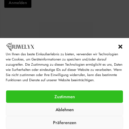
x
Anmelden
c
e
k
s
b
*
o
E
x
m
e
a
s
i
*
l
Um Ihnen das beste Einkaufserlebnis zu bieten, verwenden wir Technologien
© juwelyx.com
wie Cookies, um Geräteinformationen zu speichern und/oder darauf
zuzugreifen. Die Zustimmung zu diesen Technologien ermöglicht es uns, Daten
by
„Moisha“
und
„David“
wie Surfverhalten oder eindeutige IDs auf dieser Website zu verarbeiten. Wenn
Sie nicht zustimmen oder Ihre Einwilligung widerrufen, kann dies bestimmte
Funktionen und Dienste auf unserer Website beeinträchtigen.
Zustimmen
Ablehnen
Präferenzen