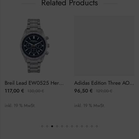
Related Products
Breil Lead EW0525 Herrenuhr Chronograph
Adidas Edition Three AOFH22508 Damenuhr
117,00
€
96,50
€
130,00
€
129,00
€
inkl. 19 % MwSt.
inkl. 19 % MwSt.