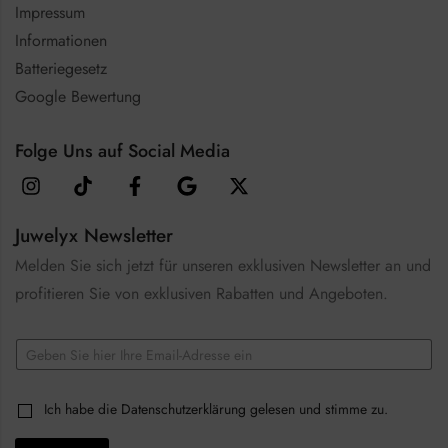
Impressum
Informationen
Batteriegesetz
Google Bewertung
Folge Uns auf Social Media
Juwelyx Newsletter
Melden Sie sich jetzt für unseren exklusiven Newsletter an und
profitieren Sie von exklusiven Rabatten und Angeboten.
C
E
h
m
e
a
c
i
k
C
Ich habe die
Datenschutzerklärung
gelesen und stimme zu.
l
b
h
*
o
e