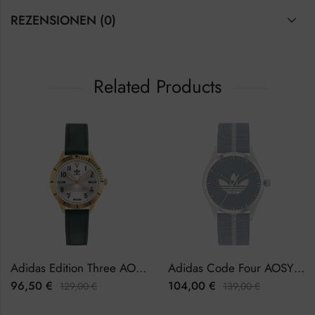
REZENSIONEN (0)
Related Products
Adidas Edition Three AOFH22508 Damenuhr
Adidas Code Four AOSY23041 Herrenuhr
96,50
€
104,00
€
129,00
€
139,00
€