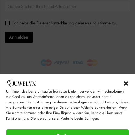
E
m
a
E
i
C
Ich habe die
Datenschutzerklärung
gelesen und stimme zu.
m
l
h
a
*
e
i
Anmelden
c
l
k
*
b
C
o
h
x
e
e
c
s
k
*
b
o
x
e
Um Ihnen das beste Einkaufserlebnis zu bieten, verwenden wir Technologien
s
© juwelyx.com
wie Cookies, um Geräteinformationen zu speichern und/oder darauf
zuzugreifen. Die Zustimmung zu diesen Technologien ermöglicht es uns, Daten
by
„Moisha“
und
„David“
wie Surfverhalten oder eindeutige IDs auf dieser Website zu verarbeiten. Wenn
Sie nicht zustimmen oder Ihre Einwilligung widerrufen, kann dies bestimmte
Funktionen und Dienste auf unserer Website beeinträchtigen.