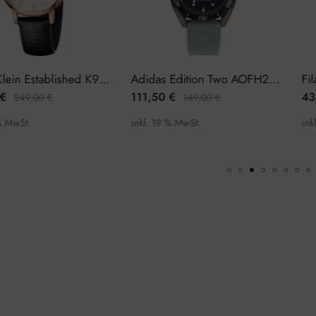
Calvin Klein Established K9H216C6 Herrenuhr
Adidas Edition Two AOFH22001 Herrenuhr
€
111,50
€
43
249,00
€
149,00
€
% MwSt.
inkl. 19 % MwSt.
ink