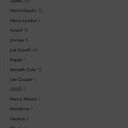
Guess
299
Heinrichssohn
32
Henry London
1
Iwood
14
Jowissa
8
Just Cavalli
46
Kappa
1
Kenneth Cole
18
Lee Cooper
1
LIU-JO
1
Marco Milano
7
Mondaine
7
Nautica
2