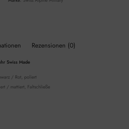
Marke:
Swiss Alpine Military
mationen
Rezensionen (0)
uhr Swiss Made
warz / Rot, poliert
rt / mattiert, Faltschließe