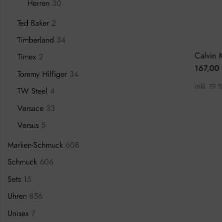
Herren
30
Ted Baker
2
Timberland
34
Adidas Edition One AOFH23014 Herrenuhr
Adidas Code Four AOSY23041 Herrenuhr
Timex
2
104,00
€
167,00
39,00
€
139,00
€
Tommy Hilfiger
34
t.
inkl. 19 % MwSt.
inkl. 19 
TW Steel
4
Versace
33
Versus
5
Marken-Schmuck
608
Schmuck
606
Sets
15
Uhren
856
Unisex
7