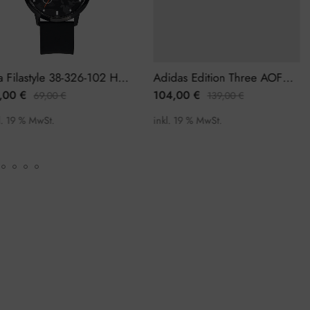
Fila Filastyle 38-326-102 Herrenuhr
Adidas Edition Three AOFH22054 Herrenuhr
,00
€
104,00
€
69,00
€
139,00
€
l. 19 % MwSt.
inkl. 19 % MwSt.