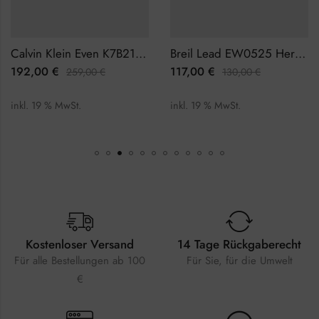
Calvin Klein Even K7B21121 Herrenuhr
Breil Lead EW0525 Herrenuhr Chronograph
192,00
€
117,00
€
259,00
€
130,00
€
inkl. 19 % MwSt.
inkl. 19 % MwSt.
Kostenloser Versand
14 Tage Rückgaberecht
Für alle Bestellungen ab 100
Für Sie, für die Umwelt
€