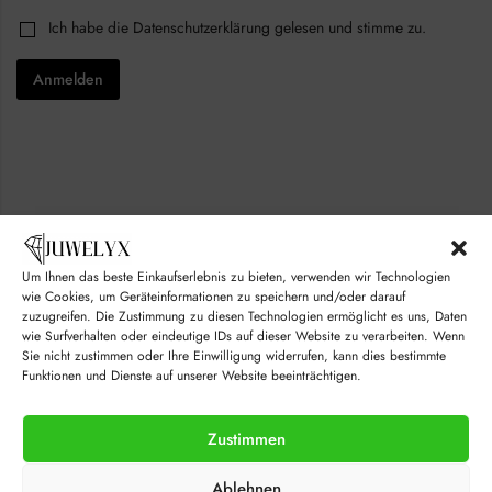
i
a
C
Ich habe die
Datenschutzerklärung
gelesen und stimme zu.
l
i
h
*
l
e
Anmelden
c
k
b
o
x
e
s
*
Um Ihnen das beste Einkaufserlebnis zu bieten, verwenden wir Technologien
© juwelyx.com
wie Cookies, um Geräteinformationen zu speichern und/oder darauf
zuzugreifen. Die Zustimmung zu diesen Technologien ermöglicht es uns, Daten
by
„Moisha“
und
„David“
wie Surfverhalten oder eindeutige IDs auf dieser Website zu verarbeiten. Wenn
Sie nicht zustimmen oder Ihre Einwilligung widerrufen, kann dies bestimmte
Funktionen und Dienste auf unserer Website beeinträchtigen.
Zustimmen
Ablehnen