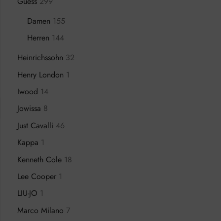
Guess
299
Damen
155
Herren
144
Heinrichssohn
32
Henry London
1
Iwood
14
Jowissa
8
Just Cavalli
46
Kappa
1
Kenneth Cole
18
Lee Cooper
1
LIU-JO
1
Marco Milano
7