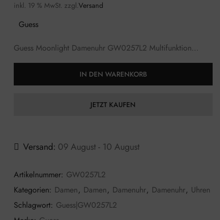
inkl. 19 % MwSt.
zzgl.
Versand
Guess
Guess Moonlight Damenuhr GW0257L2 Multifunktion…
IN DEN WARENKORB
JETZT KAUFEN
Versand:
09 August - 10 August
Artikelnummer:
GW0257L2
Kategorien:
Damen
,
Damen
,
Damenuhr
,
Damenuhr
,
Uhren
Schlagwort:
Guess|GW0257L2