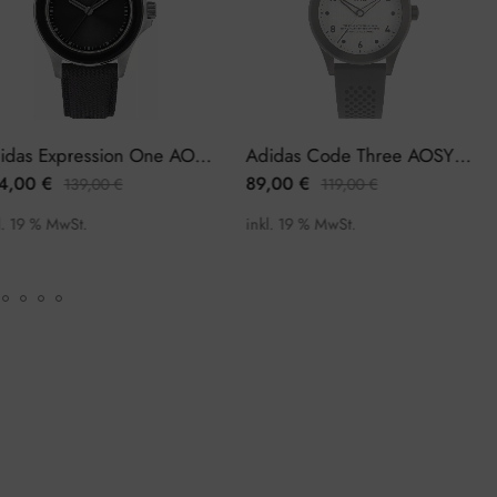
Adidas Expression One AOFH23016 Herrenuhr
Adidas Code Three AOSY22517 Herrenuhr
0
€
89,00
€
1
139,00
€
119,00
€
 % MwSt.
inkl. 19 % MwSt.
in