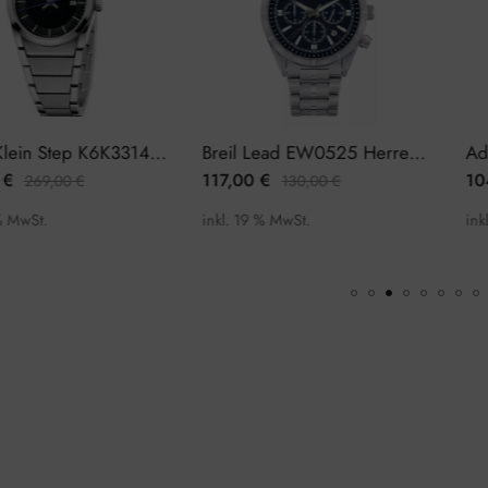
Calvin Klein Step K6K33143 Damenuhr
Breil Lead EW0525 Herrenuhr Chronograph
117,00
€
104,0
269,00
€
130,00
€
St.
inkl. 19 % MwSt.
inkl. 19