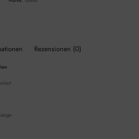
Marke:
Guess
mationen
Rezensionen (0)
ion
oliert
zeige