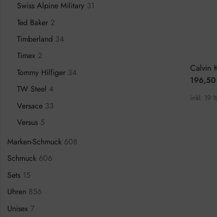
Swiss Alpine Military
31
Ted Baker
2
Timberland
34
Timex
2
Adidas Style Code One Chrono AOSY22014 Herrenuhr Chronograph
Adidas Digital One GMT AOST22047 Herrenuhr Chronograph
Tommy Hilfiger
34
74,50
€
196,50
€
0
€
99,00
€
TW Steel
4
inkl. 19 % MwSt.
inkl. 19 % Mw
Versace
33
Versus
5
Marken-Schmuck
608
Schmuck
606
Sets
15
Uhren
856
Unisex
7