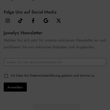
Folge Uns auf Social Media
Juwelyx Newsletter
Melden Sie sich jetzt für unseren exklusiven Newsletter an und
profitieren Sie von exklusiven Rabatten und Angeboten.
*
E
C
m
h
a
e
i
c
C
Ich habe die
Datenschutzerklärung
gelesen und stimme zu.
l
k
h
*
b
e
o
Anmelden
c
x
k
e
b
s
o
E
x
m
e