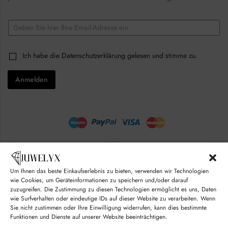
E
E
m
m
a
a
i
i
l
C
Ich habe die
Datenschutzerklärung
gelesen und stimme zu.
l
C
h
*
h
e
e
Anmelden
c
c
k
k
b
b
o
o
x
x
e
e
s
s
*
*
Um Ihnen das beste Einkaufserlebnis zu bieten, verwenden wir Technologien
wie Cookies, um Geräteinformationen zu speichern und/oder darauf
zuzugreifen. Die Zustimmung zu diesen Technologien ermöglicht es uns, Daten
wie Surfverhalten oder eindeutige IDs auf dieser Website zu verarbeiten. Wenn
Sie nicht zustimmen oder Ihre Einwilligung widerrufen, kann dies bestimmte
Funktionen und Dienste auf unserer Website beeinträchtigen.
© juwelyx.com