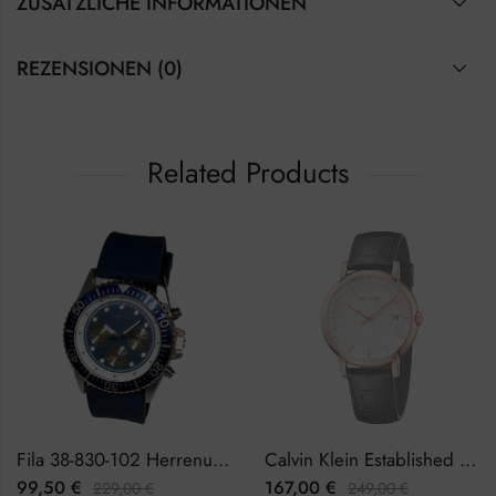
ZUSÄTZLICHE INFORMATIONEN
REZENSIONEN (0)
Related Products
Fila 38-830-102 Herrenuhr Chronograph
Calvin Klein Established K9H216C6 Herrenuhr
0
€
167,00
€
99,5
229,00
€
249,00
€