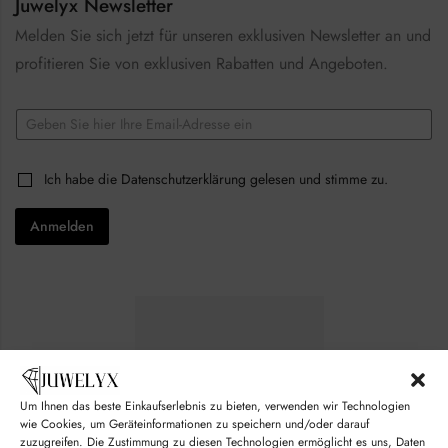
Juwelyx Newsletter
Melden Sie sich jetzt für unseren exklusiven Newsletter an und
profitieren Sie von exklusiven Rabatten und Angeboten.
*
E
E
m
m
a
a
i
i
C
Ich habe die
Datenschutzerklärung
gelesen und stimme zu.
l
l
h
*
*
e
Anmelden
c
k
b
o
x
e
s
*
Um Ihnen das beste Einkaufserlebnis zu bieten, verwenden wir Technologien
wie Cookies, um Geräteinformationen zu speichern und/oder darauf
zuzugreifen. Die Zustimmung zu diesen Technologien ermöglicht es uns, Daten