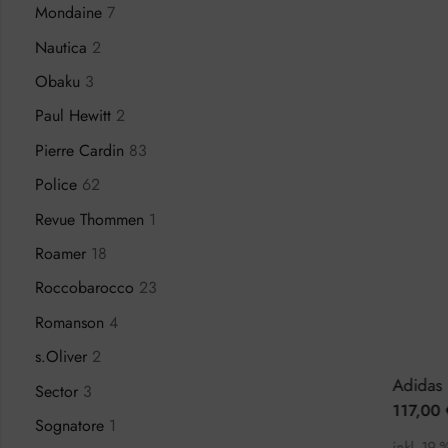
Mondaine
7
Nautica
2
Obaku
3
Paul Hewitt
2
Pierre Cardin
83
Police
62
Revue Thommen
1
Roamer
18
Roccobarocco
23
Romanson
4
s.Oliver
2
Calvin Klein Step K6K33143 Damenuhr
Adidas Style Code One AOSY22025 Damenuhr
Sector
3
89,00
€
117,00
€
€
119,00
€
15
Sognatore
1
inkl. 19 % MwSt.
inkl. 19 % MwSt