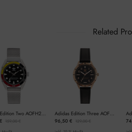
Related Pr
Adidas Edition Two AOFH22502 Herrenuhr
Adidas Edition Three AOFH22507 Damenuhr
96,50
€
74,50
9,00
€
129,00
€
.
inkl. 19 % MwSt.
inkl. 19 