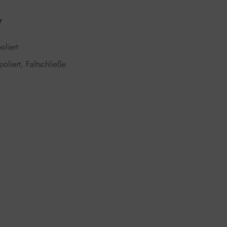
r
oliert
liert, Faltschließe