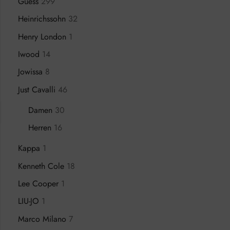
Guess
299
Heinrichssohn
32
Henry London
1
Iwood
14
Jowissa
8
Just Cavalli
46
Damen
30
Herren
16
Kappa
1
Kenneth Cole
18
Lee Cooper
1
LIU-JO
1
Marco Milano
7