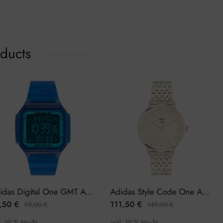
oducts
Adidas Digital One GMT AOST22047 Herrenuhr Chronograph
Adidas Style Code One AOSY22024 Damenuhr
€
111,50
€
96
99,00
€
149,00
€
% MwSt.
inkl. 19 % MwSt.
ink