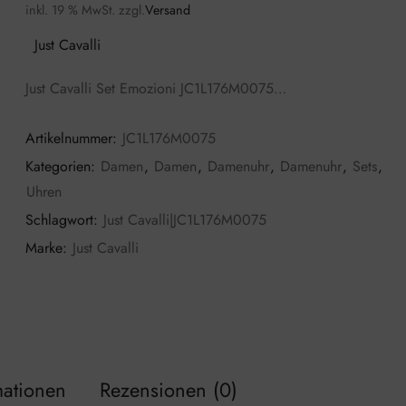
inkl. 19 % MwSt.
zzgl.
Versand
Just Cavalli
Just Cavalli Set Emozioni JC1L176M0075…
Artikelnummer:
JC1L176M0075
Kategorien:
Damen
,
Damen
,
Damenuhr
,
Damenuhr
,
Sets
,
Uhren
Schlagwort:
Just Cavalli|JC1L176M0075
Marke:
Just Cavalli
mationen
Rezensionen (0)