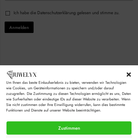
a
c
i
k
C
Ich habe die
Datenschutzerklärung
gelesen und stimme zu.
l
b
h
*
o
e
x
Anmelden
c
e
k
s
b
C
o
h
x
e
e
c
s
k
*
b
o
x
Um Ihnen das beste Einkaufserlebnis zu bieten, verwenden wir Technologien
e
wie Cookies, um Geräteinformationen zu speichern und/oder darauf
s
*
zuzugreifen. Die Zustimmung zu diesen Technologien ermöglicht es uns, Daten
wie Surfverhalten oder eindeutige IDs auf dieser Website zu verarbeiten. Wenn
Sie nicht zustimmen oder Ihre Einwilligung widerrufen, kann dies bestimmte
Funktionen und Dienste auf unserer Website beeinträchtigen.
Zustimmen