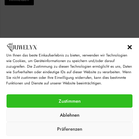
e
k
s
b
C
o
h
x
e
e
c
s
k
*
b
o
x
Um Ihnen das beste Einkaufserlebnis zu bieten, verwenden wir Technologien
e
s
wie Cookies, um Geräteinformationen zu speichern und/oder darauf
*
zuzugreifen. Die Zustimmung zu diesen Technologien ermöglicht es uns, Daten
wie Surfverhalten oder eindeutige IDs auf dieser Website zu verarbeiten. Wenn
Sie nicht zustimmen oder Ihre Einwilligung widerrufen, kann dies bestimmte
Funktionen und Dienste auf unserer Website beeinträchtigen.
Zustimmen
© juwelyx.com
Ablehnen
by
„Moisha“
und
„David“
Präferenzen