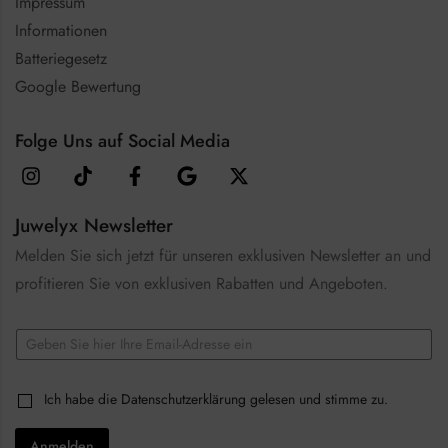
Impressum
Informationen
Batteriegesetz
Google Bewertung
Folge Uns auf Social Media
Juwelyx Newsletter
Melden Sie sich jetzt für unseren exklusiven Newsletter an und
profitieren Sie von exklusiven Rabatten und Angeboten.
C
E
h
m
e
a
c
i
k
C
Ich habe die
Datenschutzerklärung
gelesen und stimme zu.
l
b
h
*
o
e
x
Anmelden
c