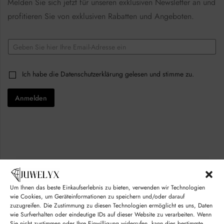
Melden Sie sich jetzt für unseren exklusiven Newsletter an und
profitieren Sie von exklusiven Rabatten und Angeboten.
E
m
a
*
i
C
Ich habe die
Datenschutzerklärung
gelesen und stimme zu.
C
l
h
h
*
e
e
Anmelden
c
c
k
k
b
b
o
o
x
x
e
e
s
s
*
*
Um Ihnen das beste Einkaufserlebnis zu bieten, verwenden wir Technologien
wie Cookies, um Geräteinformationen zu speichern und/oder darauf
zuzugreifen. Die Zustimmung zu diesen Technologien ermöglicht es uns, Daten
wie Surfverhalten oder eindeutige IDs auf dieser Website zu verarbeiten. Wenn
Sie nicht zustimmen oder Ihre Einwilligung widerrufen, kann dies bestimmte