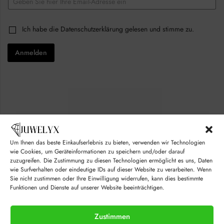
m
e
a
c
i
k
C
Ich habe die
Datenschutzerklärung
gelesen und stimme zu.
l
b
h
*
o
e
x
Anmelden
c
e
k
s
b
C
o
h
x
e
e
c
s
k
*
b
o
x
Um Ihnen das beste Einkaufserlebnis zu bieten, verwenden wir Technologien
e
s
wie Cookies, um Geräteinformationen zu speichern und/oder darauf
C
zuzugreifen. Die Zustimmung zu diesen Technologien ermöglicht es uns, Daten
h
wie Surfverhalten oder eindeutige IDs auf dieser Website zu verarbeiten. Wenn
e
Sie nicht zustimmen oder Ihre Einwilligung widerrufen, kann dies bestimmte
c
Funktionen und Dienste auf unserer Website beeinträchtigen.
k
© juwelyx.com
b
by
„Moisha“
und
„David“
o
Zustimmen
x