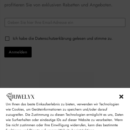
profitieren Sie von exklusiven Rabatten und Angeboten.
*
E
E
m
m
a
a
i
i
C
Ich habe die
Datenschutzerklärung
gelesen und stimme zu.
l
l
h
*
E
e
m
Anmelden
c
a
k
i
b
l
o
x
e
s
*
Um Ihnen das beste Einkaufserlebnis zu bieten, verwenden wir Technologien
© juwelyx.com
wie Cookies, um Geräteinformationen zu speichern und/oder darauf
zuzugreifen. Die Zustimmung zu diesen Technologien ermöglicht es uns, Daten
by
„Moisha“
und
„David“
wie Surfverhalten oder eindeutige IDs auf dieser Website zu verarbeiten. Wenn
Sie nicht zustimmen oder Ihre Einwilligung widerrufen, kann dies bestimmte