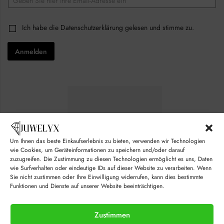
m
a
C
i
C
Ich habe die
Datenschutzerklärung
gelesen und stimme zu.
h
l
h
e
*
e
c
Anmelden
c
k
k
b
b
o
o
x
x
e
e
s
s
E
*
m
a
i
l
Um Ihnen das beste Einkaufserlebnis zu bieten, verwenden wir Technologien
*
wie Cookies, um Geräteinformationen zu speichern und/oder darauf
zuzugreifen. Die Zustimmung zu diesen Technologien ermöglicht es uns, Daten
wie Surfverhalten oder eindeutige IDs auf dieser Website zu verarbeiten. Wenn
Sie nicht zustimmen oder Ihre Einwilligung widerrufen, kann dies bestimmte
Funktionen und Dienste auf unserer Website beeinträchtigen.
Zustimmen