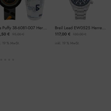
Fila Puffy 38-6081-007 Herrenuhr
Breil Lead EW0525 Herrenuhr Chronograph
117,00
€
54,
95,00
€
130,00
€
MwSt.
inkl. 19 % MwSt.
inkl. 