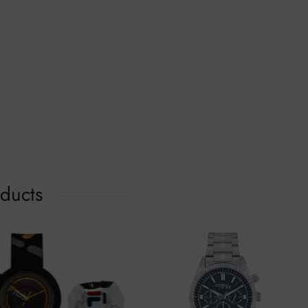
oducts