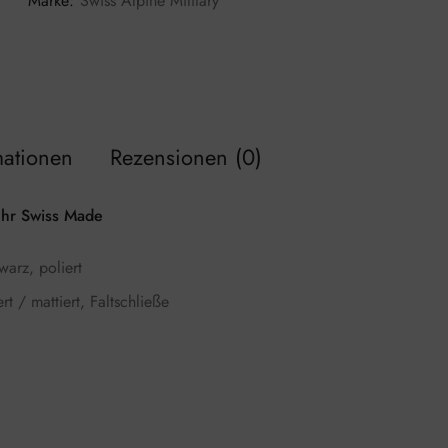
Marke:
Swiss Alpine Military
mationen
Rezensionen (0)
hr Swiss Made
arz, poliert
 / mattiert, Faltschließe