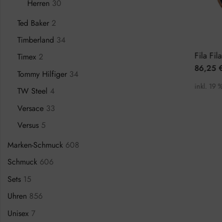
Herren
30
Ted Baker
2
Timberland
34
Adidas Code Four AOSY23041 Herrenuhr
Fila Filastyle 38-318-001 Herrenuhr
Timex
2
70,75
€
86,25
€
109,00
€
150,0
Tommy Hilfiger
34
inkl. 19 % MwSt.
inkl. 19 % MwSt.
TW Steel
4
Versace
33
Versus
5
Marken-Schmuck
608
Schmuck
606
Sets
15
Uhren
856
Unisex
7