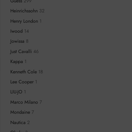
Guess
299
Heinrichssohn
32
Henry London
1
Iwood
14
Jowissa
8
Just Cavalli
46
Kappa
1
Kenneth Cole
18
Lee Cooper
1
LIU-JO
1
Marco Milano
7
Mondaine
7
Nautica
2