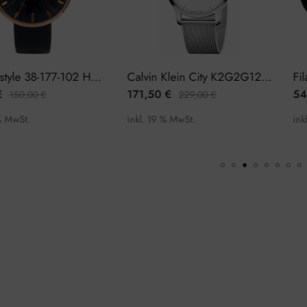
Fila Filastyle 38-177-102 Herrenuhr
Calvin Klein City K2G2G126 Herrenuhr
171,50
€
54,50
€
0
€
229,00
€
inkl. 19 % MwSt.
inkl. 19 % 