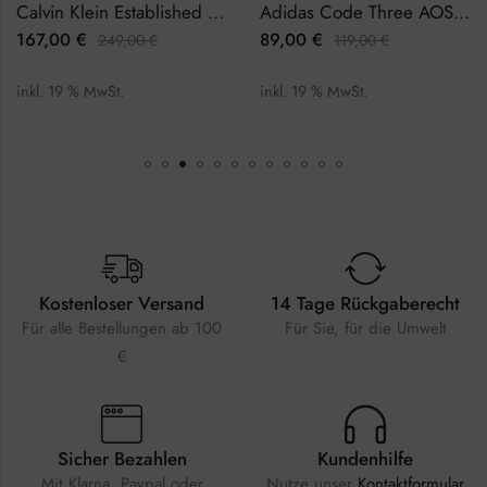
Calvin Klein Established K9H216C6 Herrenuhr
Adidas Code Three AOSY22517 Herrenuhr
167,00
€
89,00
€
249,00
€
119,00
€
inkl. 19 % MwSt.
inkl. 19 % MwSt.
Kostenloser Versand
14 Tage Rückgaberecht
Für alle Bestellungen ab 100
Für Sie, für die Umwelt
€
Sicher Bezahlen
Kundenhilfe
Mit Klarna, Paypal oder
Nutze unser
Kontaktformular