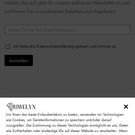
Melden Sie sich jetzt für unseren exklusiven Newsletter an und
profitieren Sie von exklusiven Rabatten und Angeboten.
*
E
E
m
m
a
a
i
i
C
Ich habe die
Datenschutzerklärung
gelesen und stimme zu.
l
l
h
*
C
e
h
Anmelden
c
e
k
c
b
k
o
b
x
o
e
x
s
e
*
s
Um Ihnen das beste Einkaufserlebnis zu bieten, verwenden wir Technologien
© juwelyx.com
wie Cookies, um Geräteinformationen zu speichern und/oder darauf
zuzugreifen. Die Zustimmung zu diesen Technologien ermöglicht es uns, Daten
by
„Moisha“
und
„David“
wie Surfverhalten oder eindeutige IDs auf dieser Website zu verarbeiten. Wenn