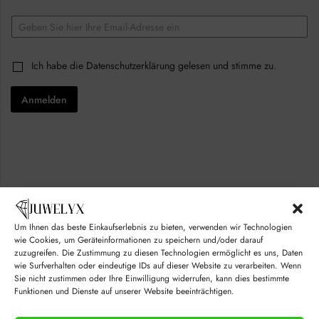
E
m
a
C
i
C
Ich habe die
Datenschutzerklärung
gelesen und stimme zu.
h
l
h
e
*
e
c
Anmelden
c
k
k
b
b
o
o
x
x
e
e
s
s
C
*
h
e
c
k
Um Ihnen das beste Einkaufserlebnis zu bieten, verwenden wir Technologien
b
wie Cookies, um Geräteinformationen zu speichern und/oder darauf
o
zuzugreifen. Die Zustimmung zu diesen Technologien ermöglicht es uns, Daten
x
wie Surfverhalten oder eindeutige IDs auf dieser Website zu verarbeiten. Wenn
e
Sie nicht zustimmen oder Ihre Einwilligung widerrufen, kann dies bestimmte
s
Funktionen und Dienste auf unserer Website beeinträchtigen.
C
h