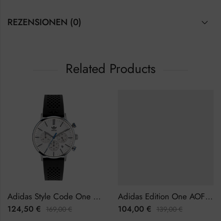
REZENSIONEN (0)
Related Products
Adidas Style Code One Chrono AOSY22014 Herrenuhr Chronograph
Adidas Edition One AOFH23014 Herrenuhr
124,50
€
104,00
€
169,00
€
139,00
€