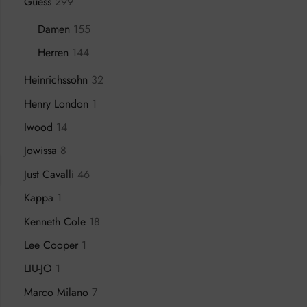
Guess
299
Damen
155
Herren
144
Heinrichssohn
32
Henry London
1
Iwood
14
Jowissa
8
Just Cavalli
46
Kappa
1
Kenneth Cole
18
Lee Cooper
1
LIU-JO
1
Marco Milano
7