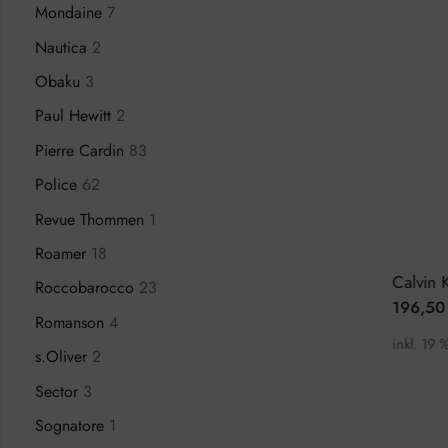
Mondaine
7
Nautica
2
Obaku
3
Paul Hewitt
2
Pierre Cardin
83
Police
62
Revue Thommen
1
Roamer
18
Breil Lead EW0525 Herrenuhr Chronograph
Adidas Code Three AOSY22517 Herrenuhr
Roccobarocco
23
89,00
€
196,50
,00
€
119,00
€
Romanson
4
.
inkl. 19 % MwSt.
inkl. 19 
s.Oliver
2
Sector
3
Sognatore
1