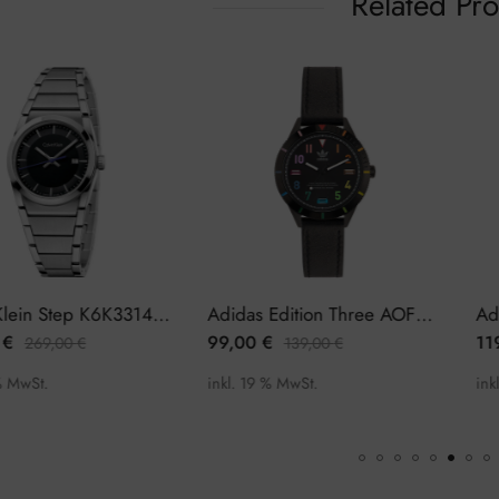
Related Pr
Calvin Klein Step K6K33143 Damenuhr
Adidas Edition Three AOFH22573 Damenuhr
€
99,00
€
11
269,00
€
139,00
€
% MwSt.
inkl. 19 % MwSt.
inkl