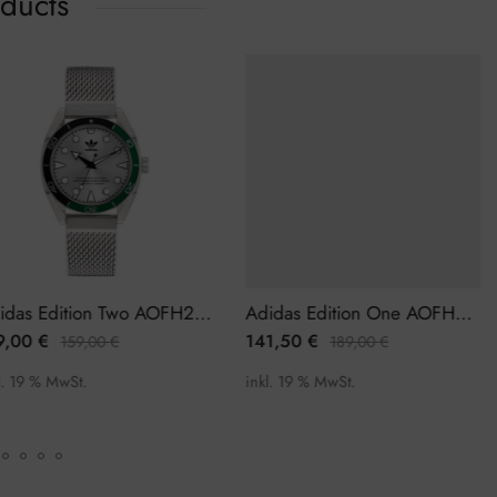
oducts
Adidas Edition Two AOFH22503 Herrenuhr
Adidas Edition One AOFH23010 Herrenuhr
9,00
€
141,50
€
159,00
€
189,00
€
. 19 % MwSt.
inkl. 19 % MwSt.