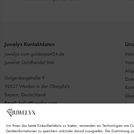
Juwelyx Kontaktdaten
Uns
juwelyx.com goldexpert24.de
Reto
Juwelier Goldhandel Stel
Vers
All
Galgenbergstraße 9
Date
92637 Weiden in der Oberpfalz
Kont
Bayern, Deutschland
Über
Email:
hello@juwelyx.com
Imp
Info
Nutzen Sie gerne das
Kontaktformular
Batt
Um Ihnen das beste Einkaufserlebnis zu bieten, verwenden wir Technologien wie C
Goo
Geräteinformationen zu speichern und/oder darauf zuzugreifen. Die Zustimmung z