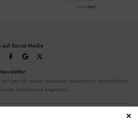
eine
Mail
 auf Social Media
Newsletter
sich jetzt für unseren exklusiven Newsletter an und profitieren
klusiven Rabatten und Angeboten.
e die
Datenschutzerklärung
gelesen und stimme zu.