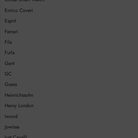
Enrico Coveri
Esprit
Ferrari
Fila
Furla
Gant
GC
Guess
Heinrichssohn
Henry London
Iwood
Jowissa
Just Cavalli