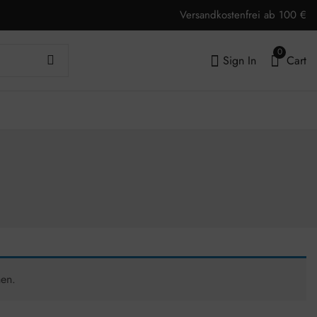
Versandkostenfrei ab 100 €
0
Sign In
Cart
hen.