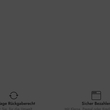
Tage Rückgaberecht
Sicher Bezahle
r Sie, für die Umwelt
Mit Klarna, Paypal oder Kredi