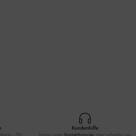
n
Kundenhilfe
tkarte - SSL
Nutze unser
Kontaktformular
oder schreibe uns