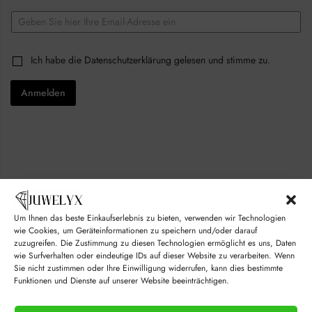
E
m
a
C
i
C
Ich habe die
Datenschutzerklärung
gelesen und stimme zu.
h
l
h
e
*
e
c
Anmelden
c
k
k
b
b
o
o
x
x
e
e
s
s
*
*
E
m
a
i
Um Ihnen das beste Einkaufserlebnis zu bieten, verwenden wir Technologien
l
wie Cookies, um Geräteinformationen zu speichern und/oder darauf
zuzugreifen. Die Zustimmung zu diesen Technologien ermöglicht es uns, Daten
wie Surfverhalten oder eindeutige IDs auf dieser Website zu verarbeiten. Wenn
Sie nicht zustimmen oder Ihre Einwilligung widerrufen, kann dies bestimmte
Funktionen und Dienste auf unserer Website beeinträchtigen.