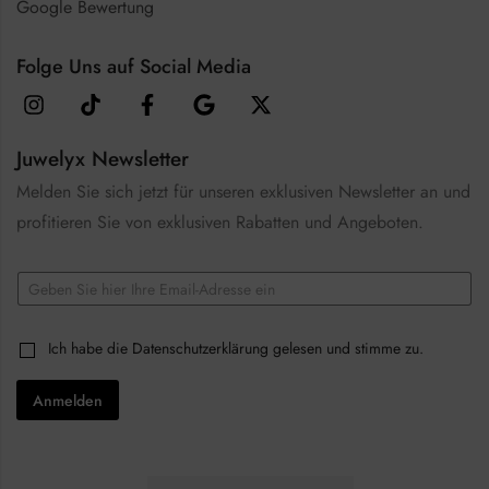
Google Bewertung
Folge Uns auf Social Media
Juwelyx Newsletter
Melden Sie sich jetzt für unseren exklusiven Newsletter an und
profitieren Sie von exklusiven Rabatten und Angeboten.
E
m
a
E
i
C
Ich habe die
Datenschutzerklärung
gelesen und stimme zu.
m
l
h
a
*
e
i
Anmelden
c
l
k
E
b
m
o
a
x
i