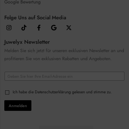
Google Bewertung
Folge Uns auf Social Media
Juwelyx Newsletter
Melden Sie sich jetzt für unseren exklusiven Newsletter an und
profitieren Sie von exklusiven Rabatten und Angeboten.
E
m
a
C
i
C
Ich habe die
Datenschutzerklärung
gelesen und stimme zu.
h
l
h
e
*
e
c
Anmelden
c
k
k
b
b
o
o
x
x
e