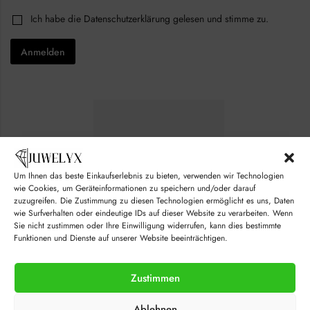
a
i
i
C
Ich habe die
Datenschutzerklärung
gelesen und stimme zu.
l
l
h
*
C
e
h
Anmelden
c
e
k
c
b
k
o
b
x
o
e
x
s
e
*
s
Um Ihnen das beste Einkaufserlebnis zu bieten, verwenden wir Technologien
wie Cookies, um Geräteinformationen zu speichern und/oder darauf
zuzugreifen. Die Zustimmung zu diesen Technologien ermöglicht es uns, Daten
wie Surfverhalten oder eindeutige IDs auf dieser Website zu verarbeiten. Wenn
Sie nicht zustimmen oder Ihre Einwilligung widerrufen, kann dies bestimmte
Funktionen und Dienste auf unserer Website beeinträchtigen.
Zustimmen
© juwelyx.com
Ablehnen