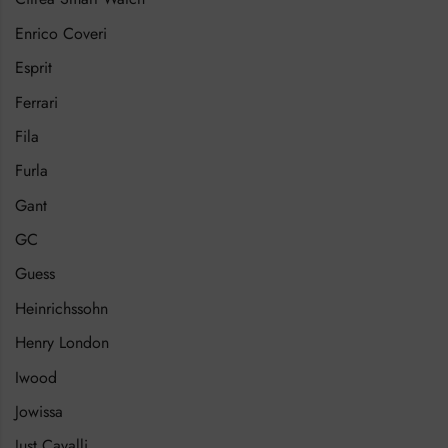
Enrico Coveri
Esprit
Ferrari
Fila
Furla
Gant
GC
Guess
Heinrichssohn
Henry London
Iwood
Jowissa
Just Cavalli