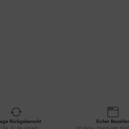
Tage Rückgaberecht
Sicher Bezahle
r Sie, für die Umwelt
Mit Klarna, Paypal oder Kredi