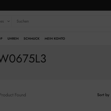
OP
UHREN
SCHMUCK
MEIN KONTO
|GW0675L3
 Product Found
Sort by