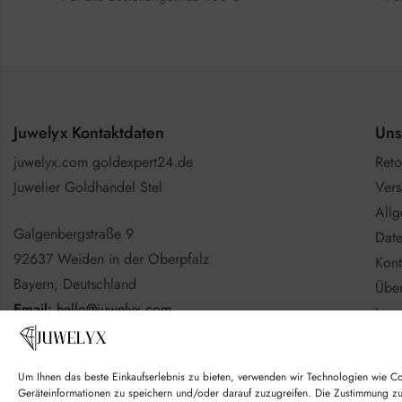
Juwelyx Kontaktdaten
Uns
juwelyx.com goldexpert24.de
Reto
Juwelier Goldhandel Stel
Vers
All
Galgenbergstraße 9
Date
92637 Weiden in der Oberpfalz
Kont
Bayern, Deutschland
Über
Email:
hello@juwelyx.com
Imp
Info
Nutzen Sie gerne das
Kontaktformular
Batt
Um Ihnen das beste Einkaufserlebnis zu bieten, verwenden wir Technologien wie C
Goo
Geräteinformationen zu speichern und/oder darauf zuzugreifen. Die Zustimmung z