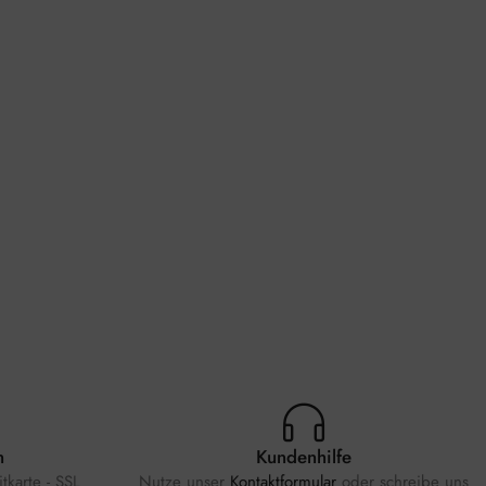
n
Kundenhilfe
tkarte - SSL
Nutze unser
Kontaktformular
oder schreibe uns