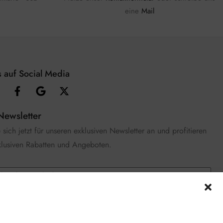
eine
Mail
 auf Social Media
Newsletter
sich jetzt für unseren exklusiven Newsletter an und profitieren
klusiven Rabatten und Angeboten.
e die
Datenschutzerklärung
gelesen und stimme zu.