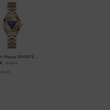
Guess Tri Plaque GW0675L3 Damenuhr
€
189,00
€
% MwSt.