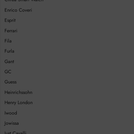
Enrico Coveri
Esprit
Ferrari
Fila
Furla
Gant
GC
Guess
Heinrichssohn
Henry London
Iwood
Jowissa
Just Cavalli