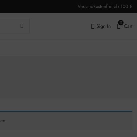
Versandkostenfrei ab 100 €
0
Sign In
Cart
hen.