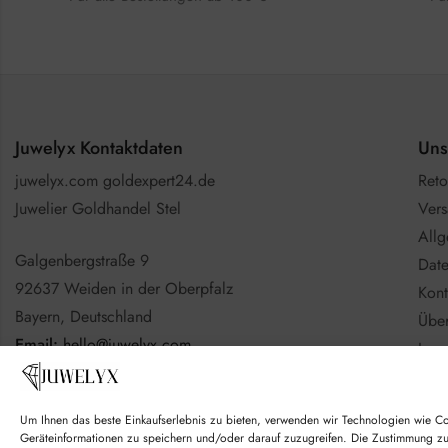
Juwelyx Kontaktdaten
Uns
juwelyx.com goldexpert24.de
Reto
Juwelier Goldhandel Stel
Vers
All
Galgenbergstraße 9
Date
92637 Weiden in der Oberpfalz
Kont
Bayern, Deutschland
Über
Email:
hello@juwelyx.com
Imp
Info
Nutzen Sie gerne das
Kontaktformular
Batt
Um Ihnen das beste Einkaufserlebnis zu bieten, verwenden wir Technologien wie C
Goo
Geräteinformationen zu speichern und/oder darauf zuzugreifen. Die Zustimmung z