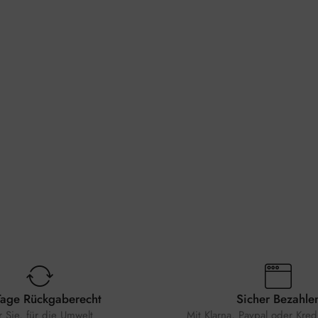
Tage Rückgaberecht
Sicher Bezahle
r Sie, für die Umwelt
Mit Klarna, Paypal oder Kredi