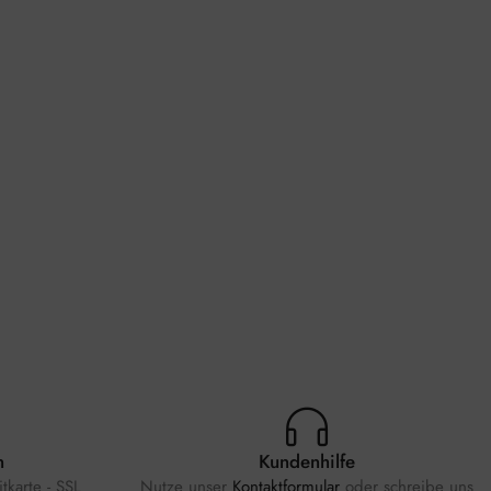
n
Kundenhilfe
tkarte - SSL
Nutze unser
Kontaktformular
oder schreibe uns