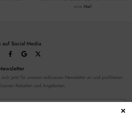
eine
Mail
 auf Social Media
Newsletter
sich jetzt für unseren exklusiven Newsletter an und profitieren
klusiven Rabatten und Angeboten.
e die
Datenschutzerklärung
gelesen und stimme zu.