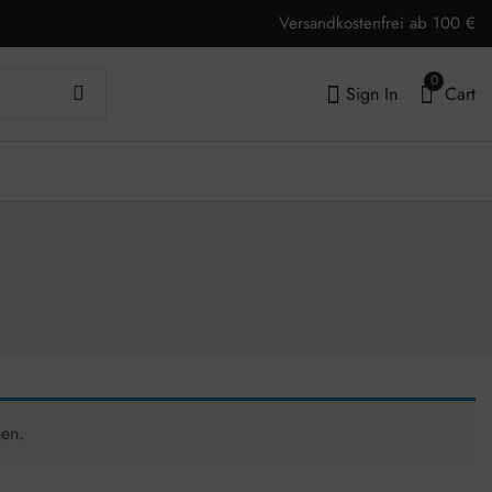
Versandkostenfrei ab 100 €
0
Sign In
Cart
hen.