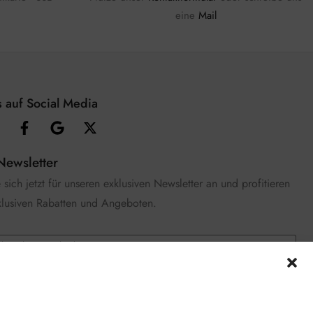
eine
Mail
 auf Social Media
Newsletter
sich jetzt für unseren exklusiven Newsletter an und profitieren
klusiven Rabatten und Angeboten.
e die
Datenschutzerklärung
gelesen und stimme zu.