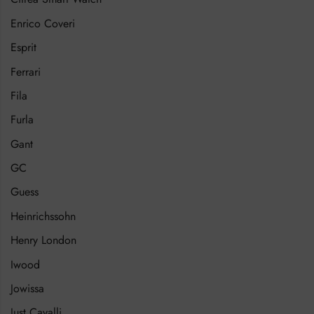
Enrico Coveri
Esprit
Ferrari
Fila
Furla
Gant
GC
Guess
Heinrichssohn
Henry London
Iwood
Jowissa
Just Cavalli