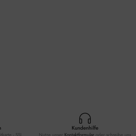
n
Kundenhilfe
tkarte - SSL
Nutze unser
Kontaktformular
oder schreibe uns