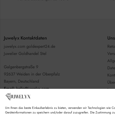
Juwelyx Kontaktdaten
Uns
juwelyx.com goldexpert24.de
Reto
Juwelier Goldhandel Stel
Vers
All
Galgenbergstraße 9
Date
92637 Weiden in der Oberpfalz
Kont
Bayern, Deutschland
Über
Email:
hello@juwelyx.com
Imp
Info
Nutzen Sie gerne das
Kontaktformular
Batt
Um Ihnen das beste Einkaufserlebnis zu bieten, verwenden wir Technologien wie C
Goo
Geräteinformationen zu speichern und/oder darauf zuzugreifen. Die Zustimmung z