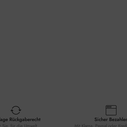
Tage Rückgaberecht
Sicher Bezahle
r Sie, für die Umwelt
Mit Klarna, Paypal oder Kredi