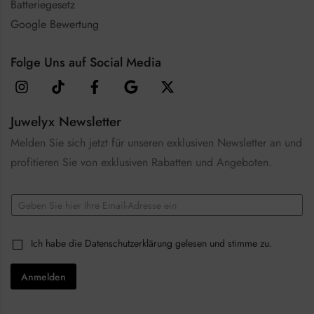
Batteriegesetz
Google Bewertung
Folge Uns auf Social Media
Juwelyx Newsletter
Melden Sie sich jetzt für unseren exklusiven Newsletter an und
profitieren Sie von exklusiven Rabatten und Angeboten.
E
m
a
C
i
C
Ich habe die
Datenschutzerklärung
gelesen und stimme zu.
h
l
h
e
*
e
c
Anmelden
c
k
k
b
b
o
o