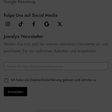
Google Bewertung
Folge Uns auf Social Media
Juwelyx Newsletter
Melden Sie sich jetzt für unseren exklusiven Newsletter an und
profitieren Sie von exklusiven Rabatten und Angeboten.
C
E
h
m
e
a
c
i
k
C
Ich habe die
Datenschutzerklärung
gelesen und stimme zu.
l
b
h
*
o
e
x
Anmelden
c
e
k
s
b
E
o
m
x
a