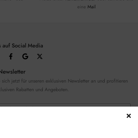
eine
Mail
 auf Social Media
Newsletter
sich jetzt für unseren exklusiven Newsletter an und profitieren
klusiven Rabatten und Angeboten.
e die
Datenschutzerklärung
gelesen und stimme zu.