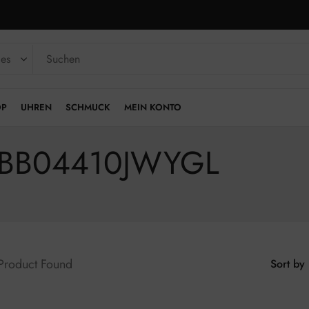
OP
UHREN
SCHMUCK
MEIN KONTO
JUBB04410JWYGL
 Product Found
Sort by