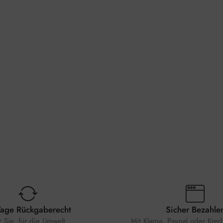
Tage Rückgaberecht
Sicher Bezahle
r Sie, für die Umwelt
Mit Klarna, Paypal oder Kredi