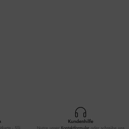
n
Kundenhilfe
tkarte - SSL
Nutze unser
Kontaktformular
oder schreibe uns