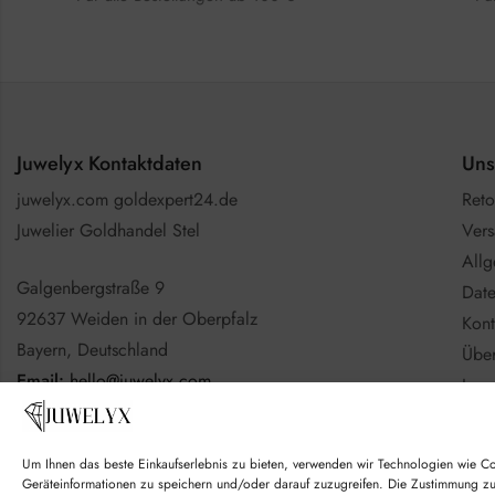
Juwelyx Kontaktdaten
Uns
juwelyx.com goldexpert24.de
Reto
Juwelier Goldhandel Stel
Vers
All
Galgenbergstraße 9
Date
92637 Weiden in der Oberpfalz
Kont
Bayern, Deutschland
Über
Email:
hello@juwelyx.com
Imp
Info
Nutzen Sie gerne das
Kontaktformular
Batt
Um Ihnen das beste Einkaufserlebnis zu bieten, verwenden wir Technologien wie C
Goo
Geräteinformationen zu speichern und/oder darauf zuzugreifen. Die Zustimmung z