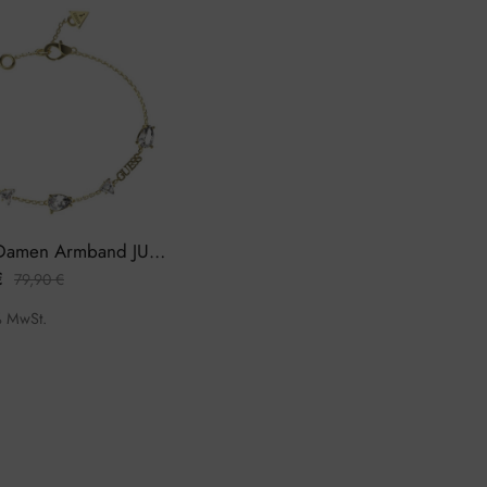
Guess Damen Armband JUBB04410JWYGL
€
79,90
€
% MwSt.