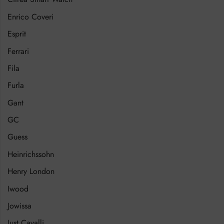
Enrico Coveri
Esprit
Ferrari
Fila
Furla
Gant
GC
Guess
Heinrichssohn
Henry London
Iwood
Jowissa
Just Cavalli