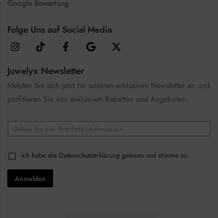
Google Bewertung
Folge Uns auf Social Media
Juwelyx Newsletter
Melden Sie sich jetzt für unseren exklusiven Newsletter an und
profitieren Sie von exklusiven Rabatten und Angeboten.
E
m
a
E
i
C
Ich habe die
Datenschutzerklärung
gelesen und stimme zu.
m
l
h
a
*
e
i
Anmelden
c
l
k
*
b
E
o
m
x
a