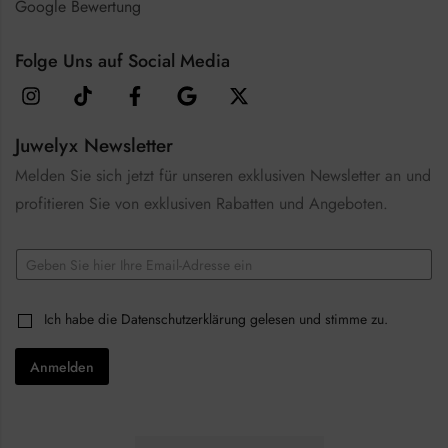
Google Bewertung
Folge Uns auf Social Media
Juwelyx Newsletter
Melden Sie sich jetzt für unseren exklusiven Newsletter an und
profitieren Sie von exklusiven Rabatten und Angeboten.
E
m
a
C
i
C
Ich habe die
Datenschutzerklärung
gelesen und stimme zu.
h
l
h
e
*
e
c
Anmelden
c
k
k
b
b
o
o
x
x
e