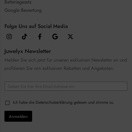
Batteriegesetz
Google Bewertung
Folge Uns auf Social Media
Juwelyx Newsletter
Melden Sie sich jetzt für unseren exklusiven Newsletter an und
profitieren Sie von exklusiven Rabatten und Angeboten.
E
E
m
m
a
a
i
i
l
C
Ich habe die
Datenschutzerklärung
gelesen und stimme zu.
l
C
h
*
h
e
e
Anmelden
c
c
k
k
b
b
o