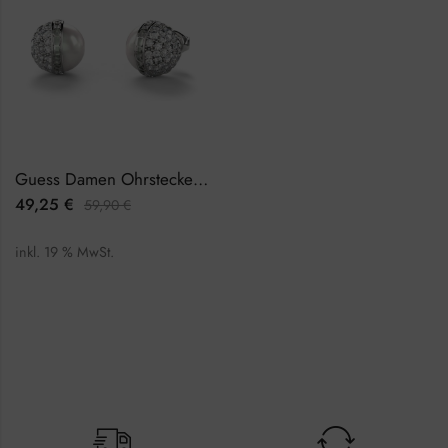
Guess Damen Ohrstecker JUBE04458JWRHTU
49,25
€
59,90
€
inkl. 19 % MwSt.