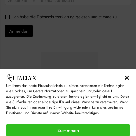
m
e
a
c
i
k
C
Ich habe die
Datenschutzerklärung
gelesen und stimme zu.
l
b
h
*
o
e
x
Anmelden
c
e
k
s
b
*
o
E
x
m
e
a
s
i
*
l
Um Ihnen das beste Einkaufserlebnis zu bieten, verwenden wir Technologien
wie Cookies, um Geräteinformationen zu speichern und/oder darauf
zuzugreifen. Die Zustimmung zu diesen Technologien ermöglicht es uns, Daten
wie Surfverhalten oder eindeutige IDs auf dieser Website zu verarbeiten. Wenn
Sie nicht zustimmen oder Ihre Einwilligung widerrufen, kann dies bestimmte
Funktionen und Dienste auf unserer Website beeinträchtigen.
Zustimmen