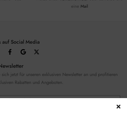
eine
Mail
 auf Social Media
Newsletter
sich jetzt für unseren exklusiven Newsletter an und profitieren
klusiven Rabatten und Angeboten.
e die
Datenschutzerklärung
gelesen und stimme zu.