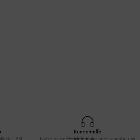
n
Kundenhilfe
tkarte - SSL
Nutze unser
Kontaktformular
oder schreibe uns