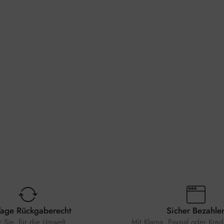
Tage Rückgaberecht
Sicher Bezahle
r Sie, für die Umwelt
Mit Klarna, Paypal oder Kredi