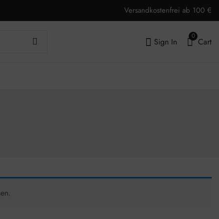
Versandkostenfrei ab 100 €
0
Sign In
Cart
hen.