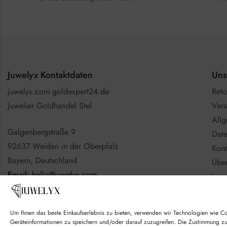
Juwelyx Kontaktdaten
Uns
juwelyx.com goldexpert24.de
Reto
Juwelier Goldhandel Stel
Vers
All
Galgenbergstraße 9
Date
92637 Weiden in der Oberpfalz
Kont
Bayern, Deutschland
Über
Email:
hello@juwelyx.com
Imp
Info
Nutzen Sie gerne das
Kontaktformular
Batt
Um Ihnen das beste Einkaufserlebnis zu bieten, verwenden wir Technologien wie C
Goo
Geräteinformationen zu speichern und/oder darauf zuzugreifen. Die Zustimmung z