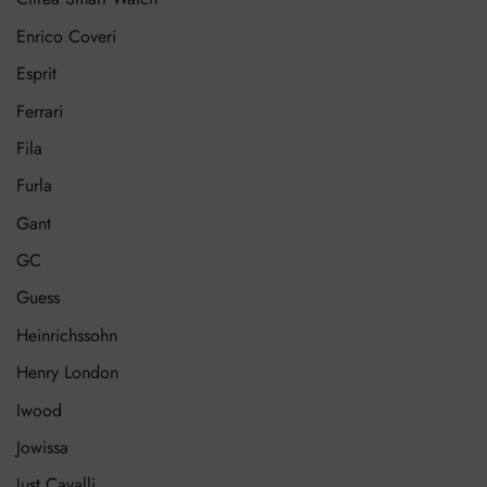
Enrico Coveri
Esprit
Ferrari
Fila
Furla
Gant
GC
Guess
Heinrichssohn
Henry London
Iwood
Jowissa
Just Cavalli