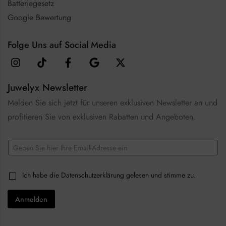
Batteriegesetz
Google Bewertung
Folge Uns auf Social Media
Juwelyx Newsletter
Melden Sie sich jetzt für unseren exklusiven Newsletter an und
profitieren Sie von exklusiven Rabatten und Angeboten.
E
m
a
*
i
C
Ich habe die
Datenschutzerklärung
gelesen und stimme zu.
E
l
h
m
*
e
a
Anmelden
c
i
k
l
b
E
o