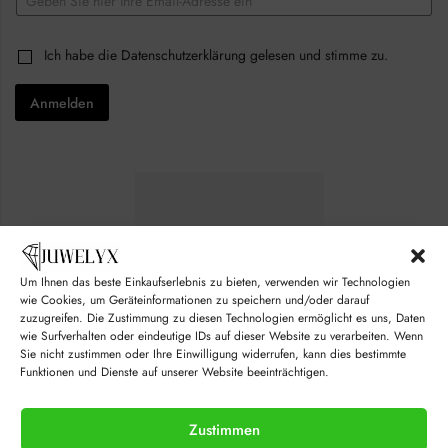
m
e
a
c
i
k
C
Ich habe die
Datenschutzerklärung
gelesen und stimme zu.
l
b
h
*
o
e
x
Anmelden
c
e
k
s
b
E
o
m
x
a
e
i
s
l
*
C
h
e
Um Ihnen das beste Einkaufserlebnis zu bieten, verwenden wir Technologien
c
k
wie Cookies, um Geräteinformationen zu speichern und/oder darauf
b
zuzugreifen. Die Zustimmung zu diesen Technologien ermöglicht es uns, Daten
o
wie Surfverhalten oder eindeutige IDs auf dieser Website zu verarbeiten. Wenn
x
Sie nicht zustimmen oder Ihre Einwilligung widerrufen, kann dies bestimmte
e
Funktionen und Dienste auf unserer Website beeinträchtigen.
s
Zustimmen