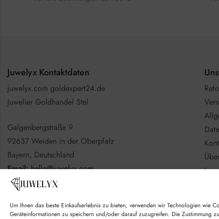
Juwelyx Kontaktdaten
Uns
juwelyx.com goldexpert24.de
Reto
Juwelier Goldhandel Stel
Vers
All
Galgenbergstraße 9
Date
92637 Weiden in der Oberpfalz
Kont
Bayern, Deutschland
Über
Email:
hello@juwelyx.com
Imp
Info
Nutzen Sie gerne das
Kontaktformular
Batt
Um Ihnen das beste Einkaufserlebnis zu bieten, verwenden wir Technologien wie C
Goo
Geräteinformationen zu speichern und/oder darauf zuzugreifen. Die Zustimmung z