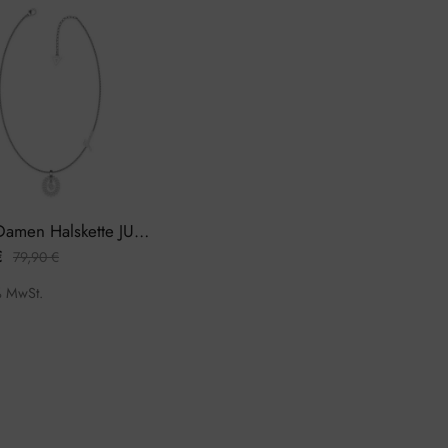
Guess Damen Halskette JUBN01331JWRHTU
€
79,90
€
% MwSt.