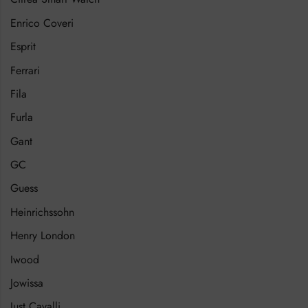
Enrico Coveri
Esprit
Ferrari
Fila
Furla
Gant
GC
Guess
Heinrichssohn
Henry London
Iwood
Jowissa
Just Cavalli