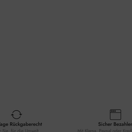
Tage Rückgaberecht
Sicher Bezahle
r Sie, für die Umwelt
Mit Klarna, Paypal oder Kredi