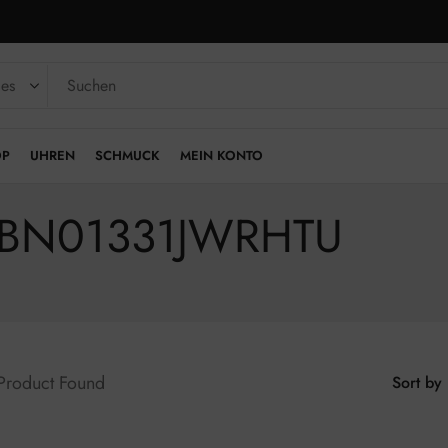
OP
UHREN
SCHMUCK
MEIN KONTO
|JUBN01331JWRHTU
 Product Found
Sort by