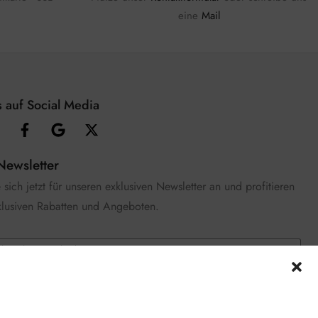
eine
Mail
 auf Social Media
Newsletter
sich jetzt für unseren exklusiven Newsletter an und profitieren
klusiven Rabatten und Angeboten.
e die
Datenschutzerklärung
gelesen und stimme zu.