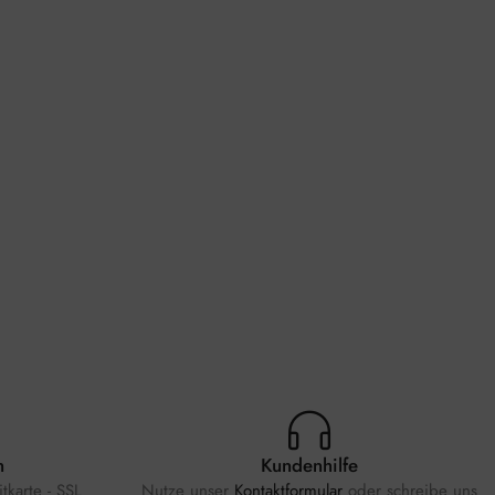
n
Kundenhilfe
tkarte - SSL
Nutze unser
Kontaktformular
oder schreibe uns