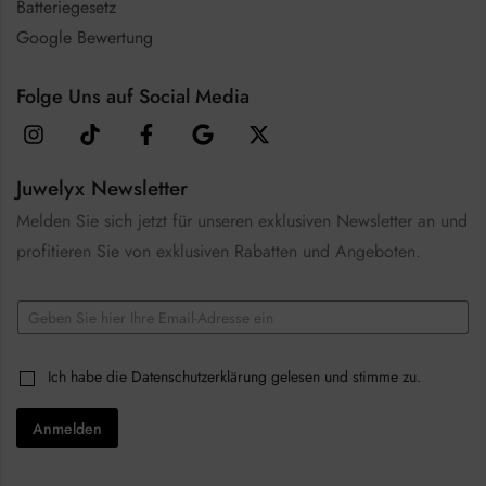
Batteriegesetz
Google Bewertung
Folge Uns auf Social Media
Juwelyx Newsletter
Melden Sie sich jetzt für unseren exklusiven Newsletter an und
profitieren Sie von exklusiven Rabatten und Angeboten.
*
E
C
m
h
a
e
i
c
C
Ich habe die
Datenschutzerklärung
gelesen und stimme zu.
l
k
h
*
b
e
o
Anmelden
c
x
k
e
b
s
o