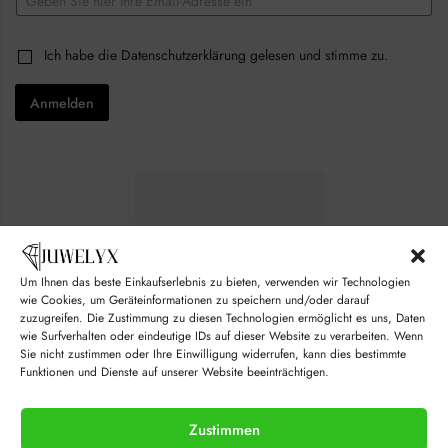
m
a
E
i
C
Ich habe die
Datenschutzerklärung
gelesen und stimme zu.
m
l
h
a
*
e
i
Anmelden
c
l
k
*
b
*
o
x
e
s
*
Um Ihnen das beste Einkaufserlebnis zu bieten, verwenden wir Technologien
wie Cookies, um Geräteinformationen zu speichern und/oder darauf
zuzugreifen. Die Zustimmung zu diesen Technologien ermöglicht es uns, Daten
wie Surfverhalten oder eindeutige IDs auf dieser Website zu verarbeiten. Wenn
Sie nicht zustimmen oder Ihre Einwilligung widerrufen, kann dies bestimmte
Funktionen und Dienste auf unserer Website beeinträchtigen.
Zustimmen