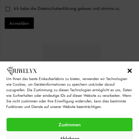
c
i
k
C
Ich habe die
Datenschutzerklärung
gelesen und stimme zu.
l
b
h
*
o
e
x
Anmelden
c
e
k
s
b
*
o
*
x
e
s
*
Um Ihnen das beste Einkaufserlebnis zu bieten, verwenden wir Technologien
wie Cookies, um Geräteinformationen zu speichern und/oder darauf
zuzugreifen. Die Zustimmung zu diesen Technologien ermöglicht es uns, Daten
wie Surfverhalten oder eindeutige IDs auf dieser Website zu verarbeiten. Wenn
Sie nicht zustimmen oder Ihre Einwilligung widerrufen, kann dies bestimmte
Funktionen und Dienste auf unserer Website beeinträchtigen.
Zustimmen
© juwelyx.com
Ablehnen